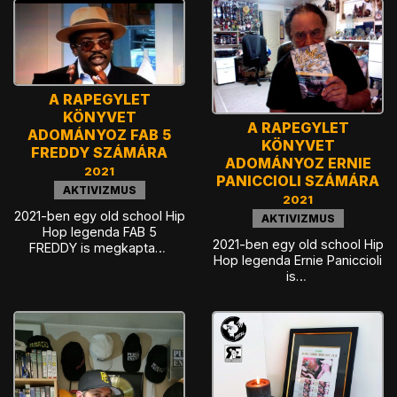
A RAPEGYLET
KÖNYVET
A RAPEGYLET
ADOMÁNYOZ FAB 5
KÖNYVET
FREDDY SZÁMÁRA
ADOMÁNYOZ ERNIE
2021
PANICCIOLI SZÁMÁRA
AKTIVIZMUS
2021
2021-ben egy old school Hip
AKTIVIZMUS
Hop legenda FAB 5
2021-ben egy old school Hip
FREDDY is megkapta…
Hop legenda Ernie Paniccioli
is…