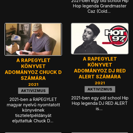
2021-ben egy old school Hip
Hop legenda Grandmaster
Caz (Cold…
A RAPEGYLET
A RAPEGYLET
KÖNYVET
KÖNYVET
ADOMÁNYOZ DJ RED
ADOMÁNYOZ CHUCK D
ALERT SZÁMÁRA
SZÁMÁRA
2021
2021
AKTIVIZMUS
AKTIVIZMUS
2021-ben egy old school Hip
2021-ben a RAPEGYLET
Hop legenda DJ RED ALERT
magyar nyelvű nyomtatott
is…
könyvének
tiszteletpéldányát
eljuttattuk Chuck D…