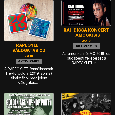
RAH DIGGA KONCERT
TÁMOGATÁS
2019
RAPEGYLET
AKTIVIZMUS
VÁLOGATÁS CD
Az amerikai női MC 2019-es
2019
budapesti fellépését a
AKTIVIZMUS
RAPEGYLET is…
A RAPEGYLET fennállásának
1. évfordulója (2019. április)
alkalmából megjelent
válogatás…