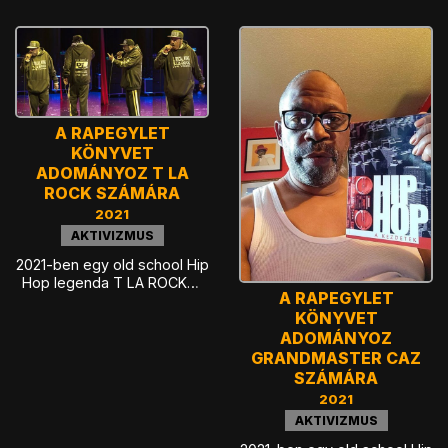
A RAPEGYLET
KÖNYVET
ADOMÁNYOZ T LA
ROCK SZÁMÁRA
2021
AKTIVIZMUS
2021-ben egy old school Hip
Hop legenda T LA ROCK…
A RAPEGYLET
KÖNYVET
ADOMÁNYOZ
GRANDMASTER CAZ
SZÁMÁRA
2021
AKTIVIZMUS