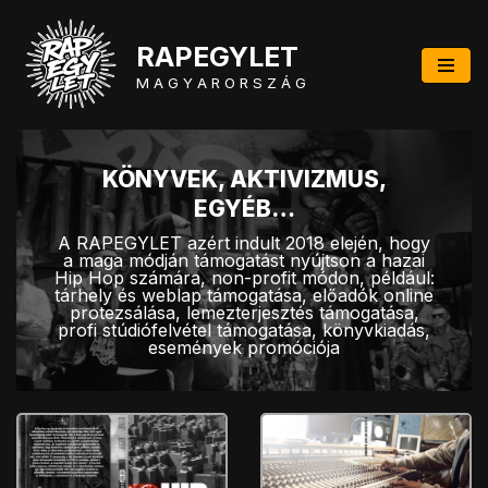
RAPEGYLET
Skip
to
M A G Y A R O R S Z Á G
content
KÖNYVEK, AKTIVIZMUS,
EGYÉB…
A RAPEGYLET azért indult 2018 elején, hogy
a maga módján támogatást nyújtson a hazai
Hip Hop számára, non-profit módon, például:
tárhely és weblap támogatása, előadók online
protezsálása, lemezterjesztés támogatása,
profi stúdiófelvétel támogatása, könyvkiadás,
események promóciója