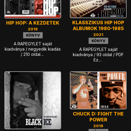
KLASSZIKUS HIP HOP
HIP HOP: A KEZDETEK
ALBUMOK 1980-1985
2019
2021
KÖNYV
KÖNYV
A RAPEGYLET saját
kiadványa / negyedik kiadás
A RAPEGYLET saját
/ 210 oldal…
kiadványa / 93 oldal / PDF
Ez…
CHUCK D: FIGHT THE
POWER
2019