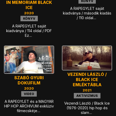
KÖNYV
IN MEMORIAM BLACK
ICE
A RAPEGYLET saját
2020
kiadványa / második kiadás
/ 110 oldal…
KÖNYV
A RAPEGYLET saját
kiadványa / 114 oldal / PDF
Ez…
VEZENDI LÁSZLÓ /
SZABÓ GYURI
BLACK ICE
DOKUFILM
EMLÉKTÁBLA
2020
2021
VIDEO
AKTIVIZMUS
A RAPEGYLET és a MAGYAR
Vezendi László / Black Ice
HIP HOP ARCHIVUM exklúziv
(1976-2020) hip hop és
filmecskéje…
slam…