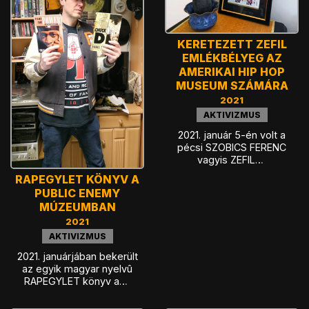
KERETEZETT ZEFIL
EMLÉKBÉLYEG AZ
AMERIKAI HIP HOP
MUSEUM SZÁMÁRA
2021
AKTIVIZMUS
2021. január 5-én volt a
pécsi SZOBICS FERENC
vagyis ZEFIL…
RAPEGYLET KÖNYV A
PUBLIC ENEMY
MÚZEUMBAN
2021
AKTIVIZMUS
2021. januárjában bekerült
az egyik magyar nyelvû
RAPEGYLET könyv a…