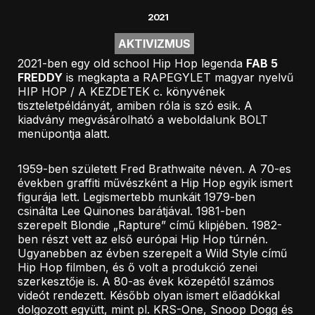
2021
AKTIVIZMUS
2021-ben egy old school Hip Hop legenda
FAB 5
FREDDY
is megkapta a RAPEGYLET magyar nyelvű
HIP HOP / A KEZDETEK c. könyvének
tiszteletpéldányát, amiben róla is szó esik. A
kiadvány megvásárolható a weboldalunk BOLT
menüpontja alatt.
1959-ben született Fred Brathwaite néven. A 70-es
években graffiti művészként a Hip Hop egyik ismert
figurája lett. Legismertebb munkáit 1979-ben
csinálta Lee Quinones barátjával. 1981-ben
szerepelt Blondie „Rapture” című klipjében. 1982-
ben részt vett az első európai Hip Hop túrnén.
Ugyanebben az évben szerepelt a Wild Style című
Hip Hop filmben, és ő volt a produkció zenei
szerkesztője is. A 80-as évek közepétől számos
videót rendezett. Később olyan ismert előadókkal
dolgozott együtt, mint pl. KRS-One, Snoop Dogg és