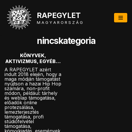
RAPEGYLET
Skip
to
M A G Y A R O R S Z Á G
content
nincskategoria
KÖNYVEK,
AKTIVIZMUS, EGYÉB…
A RAPEGYLET azért
indult 2018 elején, hogy a
maga módján támogatást
nyújtson a hazai Hip Hop
számára, non-profit
módon, például: tárhely
és weblap támogatása,
előadók online
protezsálása,
lemezterjesztés
támogatása, profi
stúdiófelvétel
támogatása,
könyvkiadás, események